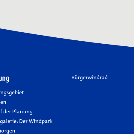
ung
Bürgerwindrad
ngsgebiet
gen
f der Planung
rgalerie: Der Windpark
morgen